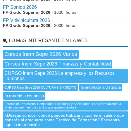
FP Sonido 2026
FP Grado Superior 2026
- 1620 horas
FP Vitivinicultura 2026
FP Grado Superior 2026
- 2000 horas
LO MÁS INTERESANTE EN LA WEB
Cursos Inem Sepe 2026 Varios
Cursos Inem Sepe 2026 Finanzas y Contabilidad
CURSO Inem Sepe 2026 La empresa y los Recursos
Humanos
fp andalucia a distancia
CURSO Inem Sepe 2026 CULTURA Y SINDICATO
fp madrid a distancia
Formación Profesional Contabilidad Financiera y Sociedades: Las 6 formaciones a
Distancia que más buscan los que quieren titularse
¿Deseas conocer dónde puedes trabajar y cuál es el salario que
ganarás al graduarte como Técnico de Formación? Encuentra
aquí la información