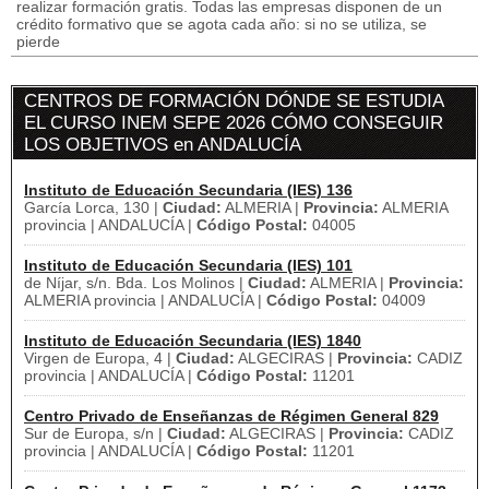
realizar formación gratis. Todas las empresas disponen de un
crédito formativo que se agota cada año: si no se utiliza, se
pierde
CENTROS DE FORMACIÓN DÓNDE SE ESTUDIA
EL CURSO INEM SEPE 2026 CÓMO CONSEGUIR
LOS OBJETIVOS en ANDALUCÍA
Instituto de Educación Secundaria (IES) 136
García Lorca, 130 |
Ciudad:
ALMERIA |
Provincia:
ALMERIA
provincia | ANDALUCÍA |
Código Postal:
04005
Instituto de Educación Secundaria (IES) 101
de Níjar, s/n. Bda. Los Molinos |
Ciudad:
ALMERIA |
Provincia:
ALMERIA provincia | ANDALUCÍA |
Código Postal:
04009
Instituto de Educación Secundaria (IES) 1840
Virgen de Europa, 4 |
Ciudad:
ALGECIRAS |
Provincia:
CADIZ
provincia | ANDALUCÍA |
Código Postal:
11201
Centro Privado de Enseñanzas de Régimen General 829
Sur de Europa, s/n |
Ciudad:
ALGECIRAS |
Provincia:
CADIZ
provincia | ANDALUCÍA |
Código Postal:
11201