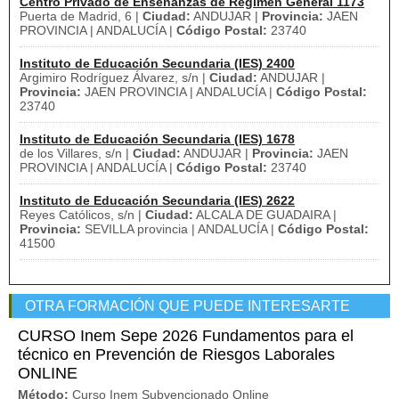
Centro Privado de Enseñanzas de Régimen General 1173
Puerta de Madrid, 6 |
Ciudad:
ANDUJAR |
Provincia:
JAEN
PROVINCIA | ANDALUCÍA |
Código Postal:
23740
Instituto de Educación Secundaria (IES) 2400
Argimiro Rodríguez Álvarez, s/n |
Ciudad:
ANDUJAR |
Provincia:
JAEN PROVINCIA | ANDALUCÍA |
Código Postal:
23740
Instituto de Educación Secundaria (IES) 1678
de los Villares, s/n |
Ciudad:
ANDUJAR |
Provincia:
JAEN
PROVINCIA | ANDALUCÍA |
Código Postal:
23740
Instituto de Educación Secundaria (IES) 2622
Reyes Católicos, s/n |
Ciudad:
ALCALA DE GUADAIRA |
Provincia:
SEVILLA provincia | ANDALUCÍA |
Código Postal:
41500
OTRA FORMACIÓN QUE PUEDE INTERESARTE
CURSO Inem Sepe 2026 Fundamentos para el
técnico en Prevención de Riesgos Laborales
ONLINE
Método:
Curso Inem Subvencionado Online