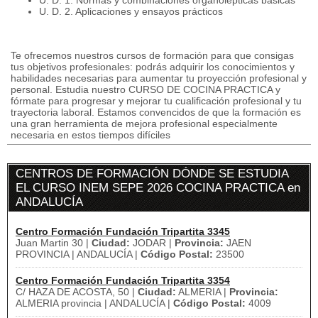
U. D. 1. Normas y combinaciones organolépticas básicas
U. D. 2. Aplicaciones y ensayos prácticos
Te ofrecemos nuestros cursos de formación para que consigas
tus objetivos profesionales: podrás adquirir los conocimientos y
habilidades necesarias para aumentar tu proyección profesional y
personal. Estudia nuestro CURSO DE COCINA PRACTICA y
fórmate para progresar y mejorar tu cualificación profesional y tu
trayectoria laboral. Estamos convencidos de que la formación es
una gran herramienta de mejora profesional especialmente
necesaria en estos tiempos difíciles
CENTROS DE FORMACIÓN DÓNDE SE ESTUDIA
EL CURSO INEM SEPE 2026 COCINA PRACTICA en
ANDALUCÍA
Centro Formación Fundación Tripartita 3345
Juan Martin 30 |
Ciudad:
JODAR |
Provincia:
JAEN
PROVINCIA | ANDALUCÍA |
Código Postal:
23500
Centro Formación Fundación Tripartita 3354
C/ HAZA DE ACOSTA, 50 |
Ciudad:
ALMERIA |
Provincia:
ALMERIA provincia | ANDALUCÍA |
Código Postal:
4009