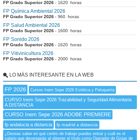
FP Grado Superior 2026
- 1620 horas
FP Química Ambiental 2026
FP Grado Superior 2026
- 960 horas
FP Salud Ambiental 2026
FP Grado Superior 2026
- 1600 horas
FP Sonido 2026
FP Grado Superior 2026
- 1620 horas
FP Vitivinicultura 2026
FP Grado Superior 2026
- 2000 horas
LO MÁS INTERESANTE EN LA WEB
FP 2026
Cursos Inem Sepe 2026 Estética y Peluquería
CURSO Inem Sepe 2026 Trazabilidad y Seguridad Alimentaria
A DISTANCIA
CURSO Inem Sepe 2026 ADOBE PREMIERE
fp andalucia a distancia
fp madrid a distancia
¿Deseas saber en qué centro de trabajo puedes entrar y cuál es el
salario que devengarás al obtener el título como Operador de Grúas de