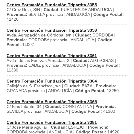
Centro Formación Fundación Tripartita 3355
C/ Cruz Roja, S/N |
Ciudad:
FUENTES DE ANDALUCIA |
Provincia:
SEVILLA provincia | ANDALUCÍA |
Código Postal:
41420
Centro Formación Fundación Tripartita 3358
Avda. Agrupación de Córdoba, s/n |
Ciudad:
CORDOBA |
Provincia:
CORDOBA provincia | ANDALUCÍA |
Código
Postal:
14007
Centro Formación Fundación Tripartita 3361
Avda. de las Fuerzas Armadas, 2 |
Ciudad:
ALGECIRAS |
Provincia:
CADIZ provincia | ANDALUCÍA |
Código Postal:
11380
Centro Formación Fundación Tripartita 3364
Callejón de S. Francisco, s/n |
Ciudad:
BAZA |
Provincia:
GRANADA provincia | ANDALUCÍA |
Código Postal:
18250
Centro Formación Fundación Tripartita 3365
C/ Blas Infante, 34 |
Ciudad:
CONSTANTINA |
Provincia:
SEVILLA provincia | ANDALUCÍA |
Código Postal:
41300
Centro Formación Fundación Tripartita 3381
C/ José María Aguilar |
Ciudad:
ESPEJO |
Provincia:
CORDOBA provincia | ANDALUCÍA |
Código Postal:
14920