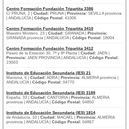
Centro Formación Fundación Tripartita 3386
C/ PRUNA, 2 |
Ciudad:
PRUNA |
Provincia:
SEVILLA provincia
| ANDALUCÍA |
Código Postal:
41006
Centro Formación Fundación Tripartita 3410
Maestro Montero, 23 |
Ciudad:
GRANADA |
Provincia:
GRANADA provincia | ANDALUCÍA |
Código Postal:
18004
Centro Formación Fundación Tripartita 3412
Paseo de la Estación 30, 7ª y 8ª Planta |
Ciudad:
JAEN |
Provincia:
JAEN PROVINCIA | ANDALUCÍA |
Código Postal:
23003
Instituto de Educación Secundaria (IES) 21
Marisma, 6 |
Ciudad:
ADRA |
Provincia:
ALMERIA provincia |
ANDALUCÍA |
Código Postal:
04770
Instituto de Educación Secundaria (IES) 3189
España, 33 |
Ciudad:
CANTORIA |
Provincia:
ALMERIA
provincia | ANDALUCÍA |
Código Postal:
04850
Instituto de Educación Secundaria (IES) 1814
de Andalucía, 10 |
Ciudad:
MACAEL |
Provincia:
ALMERIA
provincia | ANDALUCÍA |
Código Postal:
04867