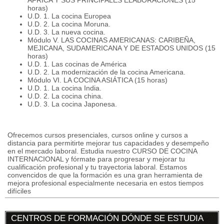
ÁFRICA Y SUS PRINCIPALES ELABORACIONES (15
horas)
U.D. 1. La cocina Europea
U.D. 2. La cocina Moruna.
U.D. 3. La nueva cocina.
Módulo V. LAS COCINAS AMERICANAS: CARIBEÑA,
MEJICANA, SUDAMERICANA Y DE ESTADOS UNIDOS (15
horas)
U.D. 1. Las cocinas de América
U.D. 2. La modernización de la cocina Americana.
Módulo VI. LA COCINA ASIÁTICA (15 horas)
U.D. 1. La cocina India.
U.D. 2. La cocina china.
U.D. 3. La cocina Japonesa.
Ofrecemos cursos presenciales, cursos online y cursos a
distancia para permitirte mejorar tus capacidades y desempeño
en el mercado laboral. Estudia nuestro CURSO DE COCINA
INTERNACIONAL y fórmate para progresar y mejorar tu
cualificación profesional y tu trayectoria laboral. Estamos
convencidos de que la formación es una gran herramienta de
mejora profesional especialmente necesaria en estos tiempos
difíciles
CENTROS DE FORMACIÓN DÓNDE SE ESTUDIA