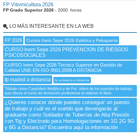
FP Vitivinicultura 2026
FP Grado Superior 2026
- 2000 horas
LO MÁS INTERESANTE EN LA WEB
FP 2026
Cursos Inem Sepe 2026 Estética y Peluquería
CURSO Inem Sepe 2026 PREVENCION DE RIESGOS
PSICOSOCIALES
CURSO Inem Sepe 2026 Técnico Superior en Gestión de
Calidad UNE-EN-ISO-9001:2008 A DISTANCIA
fp madrid a distancia
fp andalucia a distancia
Titúlate como Carpintero Metálico y de Pvc: vídeo de los puestos de trabajo
que ofrece el curso de formación profesional al obtener el título
¿Quieres conocer dónde puedes conseguir un puesto
de trabajo y cuál es el sueldo que devengarás al
graduarte como Soldador de Tuberías de Alta Presión
con Tig y Electrodo para Homologaciones en 1G 2G 5G
y 6G a Distancia? Encuentra aquí la información