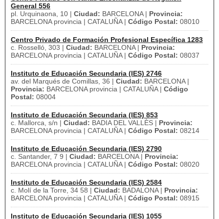
General 556
pl. Urquinaona, 10 |
Ciudad:
BARCELONA |
Provincia:
BARCELONA provincia | CATALUÑA |
Código Postal:
08010
Centro Privado de Formación Profesional Específica 1283
c. Rosselló, 303 |
Ciudad:
BARCELONA |
Provincia:
BARCELONA provincia | CATALUÑA |
Código Postal:
08037
Instituto de Educación Secundaria (IES) 2746
av. del Marqués de Comillas, 36 |
Ciudad:
BARCELONA |
Provincia:
BARCELONA provincia | CATALUÑA |
Código
Postal:
08004
Instituto de Educación Secundaria (IES) 853
c. Mallorca, s/n |
Ciudad:
BADIA DEL VALLÈS |
Provincia:
BARCELONA provincia | CATALUÑA |
Código Postal:
08214
Instituto de Educación Secundaria (IES) 2790
c. Santander, 7 9 |
Ciudad:
BARCELONA |
Provincia:
BARCELONA provincia | CATALUÑA |
Código Postal:
08020
Instituto de Educación Secundaria (IES) 2584
c. Molí de la Torre, 34 58 |
Ciudad:
BADALONA |
Provincia:
BARCELONA provincia | CATALUÑA |
Código Postal:
08915
Instituto de Educación Secundaria (IES) 1055