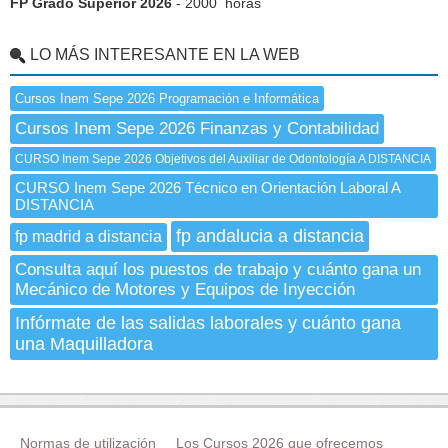
FP Grado Superior 2026
- 2000 horas
LO MÁS INTERESANTE EN LA WEB
Cursos Inem Sepe 2026 Programación e Informática
Cursos Inem Sepe 2026 Finanzas y Contabilidad
CURSO Inem Sepe 2026 Objetivos del Auxiliar de Odontología A DISTANCIA
CURSO Inem Sepe 2026 Técnico en Orientación Laboral A
DISTANCIA
fp andalucia a distancia
fp madrid a distancia
Consulta aquí los puestos de trabajo y cuánto gana un
Mecánico de Motores y Equipos de Inyección
Infórmate de las salidas laborales y cuánto gana
una Maquilladora
Normas de utilización
Los Cursos 2026 que ofrecemos