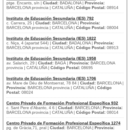
ptge. Encants, s/n |
Ciudad:
BADALONA |
Provincia:
BARCELONA provincia | CATALUÑA |
Código Postal:
08914
Instituto de Educación Secundaria (IES) 792
c. Carrera, 25 |
Ciudad:
BARCELONA |
Provincia:
BARCELONA provincia | CATALUÑA |
Código Postal:
08004
Instituto de Educación Secundaria (IES) 1822
c. Niça, 4 (apartat 544) |
Ciudad:
BADALONA |
Provincia:
BARCELONA provincia | CATALUÑA |
Código Postal:
08913
Instituto de Educación Secundaria (IES) 1958
av. Salarich, 29 |
Ciudad:
BAGÀ |
Provincia:
BARCELONA
provincia | CATALUÑA |
Código Postal:
08695
Instituto de Educación Secundaria (IES) 1706
av. Mare de Déu de Montserrat, 78 84 |
Ciudad:
BARCELONA |
Provincia:
BARCELONA provincia | CATALUÑA |
Código
Postal:
08024
Centro Privado de Formación Profesional Específica 932
c. Sant Pere d'Abanto, 4 6 |
Ciudad:
BARCELONA |
Provincia:
BARCELONA provincia | CATALUÑA |
Código Postal:
08014
Centro Privado de Formación Profesional Específica 1274
pg. de Gràcia,71, pral |
Ciudad:
BARCELONA |
Provincia: