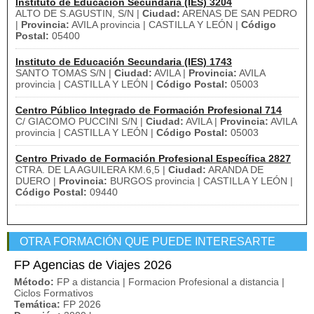
Instituto de Educación Secundaria (IES) 3204
ALTO DE S.AGUSTIN, S/N |
Ciudad:
ARENAS DE SAN PEDRO
|
Provincia:
AVILA provincia | CASTILLA Y LEÓN |
Código
Postal:
05400
Instituto de Educación Secundaria (IES) 1743
SANTO TOMAS S/N |
Ciudad:
AVILA |
Provincia:
AVILA
provincia | CASTILLA Y LEÓN |
Código Postal:
05003
Centro Público Integrado de Formación Profesional 714
C/ GIACOMO PUCCINI S/N |
Ciudad:
AVILA |
Provincia:
AVILA
provincia | CASTILLA Y LEÓN |
Código Postal:
05003
Centro Privado de Formación Profesional Específica 2827
CTRA. DE LA AGUILERA KM.6,5 |
Ciudad:
ARANDA DE
DUERO |
Provincia:
BURGOS provincia | CASTILLA Y LEÓN |
Código Postal:
09440
OTRA FORMACIÓN QUE PUEDE INTERESARTE
FP Agencias de Viajes 2026
Método:
FP a distancia | Formacion Profesional a distancia |
Ciclos Formativos
Temática:
FP 2026