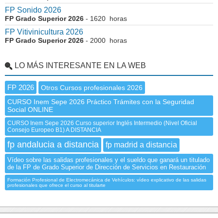
FP Sonido 2026
FP Grado Superior 2026
- 1620 horas
FP Vitivinicultura 2026
FP Grado Superior 2026
- 2000 horas
LO MÁS INTERESANTE EN LA WEB
FP 2026
Otros Cursos profesionales 2026
CURSO Inem Sepe 2026 Práctico Trámites con la Seguridad
Social ONLINE
CURSO Inem Sepe 2026 Curso superior Inglés Intermedio (Nivel Oficial
Consejo Europeo B1) A DISTANCIA
fp andalucia a distancia
fp madrid a distancia
Vídeo sobre las salidas profesionales y el sueldo que ganará un titulado
de la FP de Grado Superior de Dirección de Servicios en Restauración
Formación Profesional de Electromecánica de Vehículos: vídeo explicativo de las salidas
profesionales que ofrece el curso al titularte