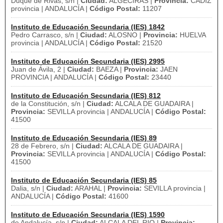
Duque de Rivas, s/n |
Ciudad:
ALGECIRAS |
Provincia:
CADIZ
provincia | ANDALUCÍA |
Código Postal:
11207
Instituto de Educación Secundaria (IES) 1842
Pedro Carrasco, s/n |
Ciudad:
ALOSNO |
Provincia:
HUELVA
provincia | ANDALUCÍA |
Código Postal:
21520
Instituto de Educación Secundaria (IES) 2995
Juan de Ávila, 2 |
Ciudad:
BAEZA |
Provincia:
JAEN
PROVINCIA | ANDALUCÍA |
Código Postal:
23440
Instituto de Educación Secundaria (IES) 812
de la Constitución, s/n |
Ciudad:
ALCALA DE GUADAIRA |
Provincia:
SEVILLA provincia | ANDALUCÍA |
Código Postal:
41500
Instituto de Educación Secundaria (IES) 89
28 de Febrero, s/n |
Ciudad:
ALCALA DE GUADAIRA |
Provincia:
SEVILLA provincia | ANDALUCÍA |
Código Postal:
41500
Instituto de Educación Secundaria (IES) 85
Dalia, s/n |
Ciudad:
ARAHAL |
Provincia:
SEVILLA provincia |
ANDALUCÍA |
Código Postal:
41600
Instituto de Educación Secundaria (IES) 1590
de Andalucía, s/n |
Ciudad:
ALCALA DEL RIO |
Provincia: