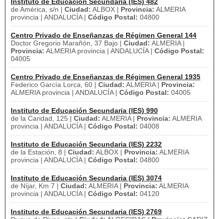
Instituto de Educación Secundaria (IES) 482
de América, s/n |
Ciudad:
ALBOX |
Provincia:
ALMERIA
provincia | ANDALUCÍA |
Código Postal:
04800
Centro Privado de Enseñanzas de Régimen General 144
Doctor Gregorio Marañón, 37 Bajo |
Ciudad:
ALMERIA |
Provincia:
ALMERIA provincia | ANDALUCÍA |
Código Postal:
04005
Centro Privado de Enseñanzas de Régimen General 1935
Federico García Lorca, 60 |
Ciudad:
ALMERIA |
Provincia:
ALMERIA provincia | ANDALUCÍA |
Código Postal:
04005
Instituto de Educación Secundaria (IES) 990
de la Caridad, 125 |
Ciudad:
ALMERIA |
Provincia:
ALMERIA
provincia | ANDALUCÍA |
Código Postal:
04008
Instituto de Educación Secundaria (IES) 2232
de la Estación, 8 |
Ciudad:
ALBOX |
Provincia:
ALMERIA
provincia | ANDALUCÍA |
Código Postal:
04800
Instituto de Educación Secundaria (IES) 3074
de Níjar, Km 7 |
Ciudad:
ALMERIA |
Provincia:
ALMERIA
provincia | ANDALUCÍA |
Código Postal:
04120
Instituto de Educación Secundaria (IES) 2769