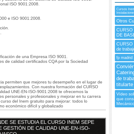
ional ISO 9001:2008.
Cursos Inem
Instalacion
000 e ISO 9001:2008.
Otros Cu
ción.
CURSO 
.
DE BAS
CURSO I
de traba
tificación de una Empresa ISO 9001.
fp madrid 
 de calidad certificados CQA por la Sociedad
Conviér
Caterin
de trab
ncia permiten que mejores tu desempeño en el lugar de
titularte
n desplazamientos. Con nuestra formación del CURSO
alidad UNE-EN-ISO-9001:2008 te ofrecemos la
Vídeo sob
es personales y profesionales y mejorar en tu carrera
que cons
 curso del Inem gratuito para mejorar: todos lo
Mecánico
o económico difícil y globalizado
DE SE ESTUDIA EL CURSO INEM SEPE
E GESTIÓN DE CALIDAD UNE-EN-ISO-