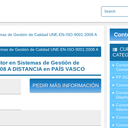
Cont
mas de Gestión de Calidad UNE-EN-ISO-9001:2008 A
CU
emas de Gestión de Calidad UNE-EN-ISO-9001:2008 A
CATEG
or en Sistemas de Gestión de
Cursos
008 A DISTANCIA en PAÍS VASCO
Comer
FP 20
PEDIR MÁS INFORMACIÓN
Cursos
Curso
Diseño
Curso
Inform
Curso
Curso