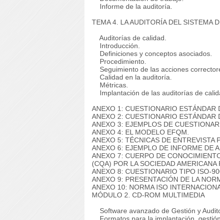
Informe de la auditoría.
TEMA 4. LA AUDITORÍA DEL SISTEMA D
Auditorías de calidad.
Introducción.
Definiciones y conceptos asociados.
Procedimiento.
Seguimiento de las acciones corrector
Calidad en la auditoría.
Métricas.
Implantación de las auditorías de calid
ANEXO 1: CUESTIONARIO ESTÁNDAR D
ANEXO 2: CUESTIONARIO ESTÁNDAR 
ANEXO 3: EJEMPLOS DE CUESTIONAR
ANEXO 4: EL MODELO EFQM.
ANEXO 5: TÉCNICAS DE ENTREVISTA 
ANEXO 6: EJEMPLO DE INFORME DE A
ANEXO 7: CUERPO DE CONOCIMIENTO
(CQA) POR LA SOCIEDAD AMERICANA P
ANEXO 8: CUESTIONARIO TIPO ISO-90
ANEXO 9: PRESENTACIÓN DE LA NORMA
ANEXO 10: NORMA ISO INTERNACIONAL
MÓDULO 2. CD-ROM MULTIMEDIA
Software avanzado de Gestión y Audito
Formatos para la implantación, gestión