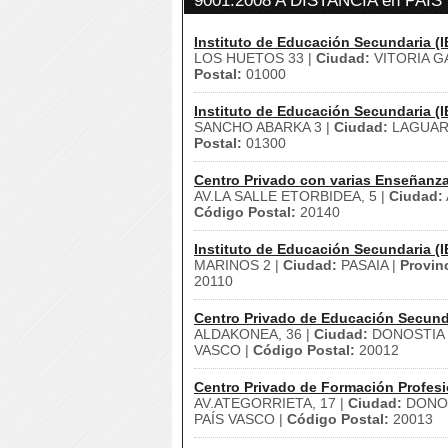
9001:2008 A DISTANCIA en PAÍ
Instituto de Educación Secundaria (I
LOS HUETOS 33 |
Ciudad:
VITORIA G
Postal:
01000
Instituto de Educación Secundaria (I
SANCHO ABARKA 3 |
Ciudad:
LAGUAR
Postal:
01300
Centro Privado con varias Enseñanz
AV.LA SALLE ETORBIDEA, 5 |
Ciudad:
Código Postal:
20140
Instituto de Educación Secundaria (I
MARINOS 2 |
Ciudad:
PASAIA |
Provin
20110
Centro Privado de Educación Secund
ALDAKONEA, 36 |
Ciudad:
DONOSTIA 
VASCO |
Código Postal:
20012
Centro Privado de Formación Profesi
AV.ATEGORRIETA, 17 |
Ciudad:
DONOS
PAÍS VASCO |
Código Postal:
20013