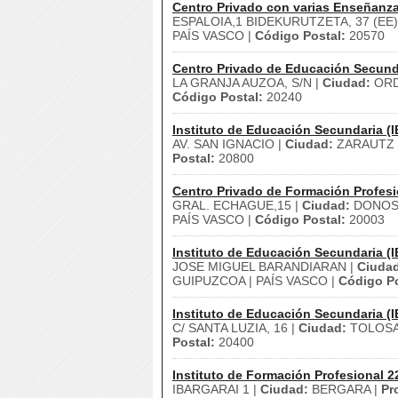
Centro Privado con varias Enseñanz
ESPALOIA,1 BIDEKURUTZETA, 37 (EE)
PAÍS VASCO |
Código Postal:
20570
Centro Privado de Educación Secund
LA GRANJA AUZOA, S/N |
Ciudad:
ORD
Código Postal:
20240
Instituto de Educación Secundaria (I
AV. SAN IGNACIO |
Ciudad:
ZARAUTZ 
Postal:
20800
Centro Privado de Formación Profesi
GRAL. ECHAGUE,15 |
Ciudad:
DONOST
PAÍS VASCO |
Código Postal:
20003
Instituto de Educación Secundaria (I
JOSE MIGUEL BARANDIARAN |
Ciuda
GUIPUZCOA | PAÍS VASCO |
Código Po
Instituto de Educación Secundaria (I
C/ SANTA LUZIA, 16 |
Ciudad:
TOLOSA
Postal:
20400
Instituto de Formación Profesional 2
IBARGARAI 1 |
Ciudad:
BERGARA |
Pr