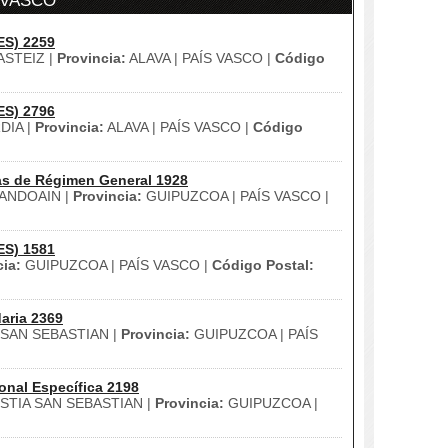
S VASCO
ES) 2259
ASTEIZ |
Provincia:
ALAVA | PAÍS VASCO |
Código
ES) 2796
DIA |
Provincia:
ALAVA | PAÍS VASCO |
Código
as de Régimen General 1928
ANDOAIN |
Provincia:
GUIPUZCOA | PAÍS VASCO |
ES) 1581
cia:
GUIPUZCOA | PAÍS VASCO |
Código Postal:
aria 2369
SAN SEBASTIAN |
Provincia:
GUIPUZCOA | PAÍS
onal Específica 2198
TIA SAN SEBASTIAN |
Provincia:
GUIPUZCOA |