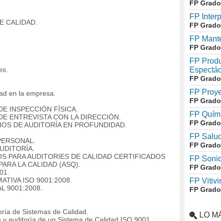
FP Grado
FP Inter
E CALIDAD.
FP Grado
FP Mante
FP Grado
FP Produ
es.
Espectác
FP Grado
FP Proye
ad en la empresa.
FP Grado
E INSPECCIÓN FÍSICA.
FP Quími
DE ENTREVISTA CON LA DIRECCIÓN.
FP Grado
IOS DE AUDITORÍA EN PROFUNDIDAD.
FP Salud
PERSONAL.
FP Grado
UDITORÍA.
S PARA AUDITORIES DE CALIDAD CERTIFICADOS
FP Soni
ARA LA CALIDAD (ASQ).
FP Grado
01.
TIVA ISO 9001:2008.
FP Vitivi
 9001:2008.
FP Grado
ría de Sistemas de Calidad.
LO M
 y auditoría de un Sistema de Calidad ISO 9001.