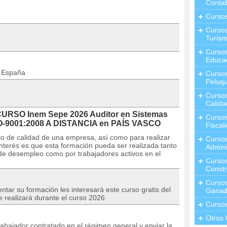
Contab
Curso
Cursos
Turis
Curso
Educa
n España
Cursos
Peluqu
Curso
Calida
CURSO Inem Sepe 2026 Auditor en Sistemas
Curso
SO-9001:2008 A DISTANCIA en PAÍS VASCO
Fiscal
o de calidad de una empresa, así como para realizar
Curso
interés es que esta formación pueda ser realizada tanto
Admini
 de desempleo como por trabajadores activos en el
Cursos
Constr
Cursos
tar su formación les interesará este curso gratis del
Ganad
e realizará durante el curso 2026
Curso
Otros 
rabajador contratado en el régimen general y enviar la