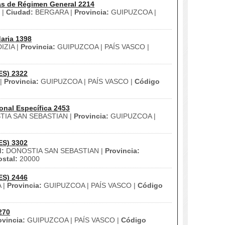
as de Régimen General 2214
 |
Ciudad:
BERGARA |
Provincia:
GUIPUZCOA |
aria 1398
IZIA |
Provincia:
GUIPUZCOA | PAÍS VASCO |
ES) 2322
|
Provincia:
GUIPUZCOA | PAÍS VASCO |
Código
onal Específica 2453
IA SAN SEBASTIAN |
Provincia:
GUIPUZCOA |
ES) 3302
d:
DONOSTIA SAN SEBASTIAN |
Provincia:
stal:
20000
ES) 2446
 |
Provincia:
GUIPUZCOA | PAÍS VASCO |
Código
270
ovincia:
GUIPUZCOA | PAÍS VASCO |
Código