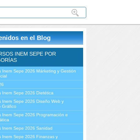
enidos en el Blog
RSOS INEM SEPE POR
ORÍAS
 Inem Sepe 2026 Márketing y Gestión
cial
26
 Inem Sepe 2026 Dietética
s Inem Sepe 2026 Diseño Web y
 Gráfico
s Inem Sepe 2026 Programación e
ática
s Inem Sepe 2026 Sanidad
s Inem Sepe 2026 Finanzas y