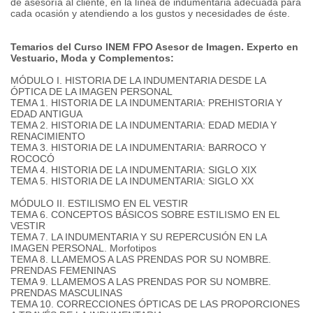
de asesoría al cliente, en la línea de indumentaria adecuada para
cada ocasión y atendiendo a los gustos y necesidades de éste.
Temarios del Curso INEM FPO Asesor de Imagen.
Experto en
Vestuario, Moda y Complementos:
MÓDULO I. HISTORIA DE LA INDUMENTARIA DESDE LA
ÓPTICA DE LA IMAGEN PERSONAL
TEMA 1. HISTORIA DE LA INDUMENTARIA: PREHISTORIA Y
EDAD ANTIGUA
TEMA 2. HISTORIA DE LA INDUMENTARIA: EDAD MEDIA Y
RENACIMIENTO
TEMA 3. HISTORIA DE LA INDUMENTARIA: BARROCO Y
ROCOCÓ
TEMA 4. HISTORIA DE LA INDUMENTARIA: SIGLO XIX
TEMA 5. HISTORIA DE LA INDUMENTARIA: SIGLO XX
MÓDULO II.
ESTILISMO EN EL VESTIR
TEMA 6. CONCEPTOS BÁSICOS SOBRE ESTILISMO EN EL
VESTIR
TEMA 7. LA INDUMENTARIA Y SU REPERCUSIÓN EN LA
IMAGEN PERSONAL.
Morfotipos
TEMA 8. LLAMEMOS A LAS PRENDAS POR SU NOMBRE.
PRENDAS FEMENINAS
TEMA 9. LLAMEMOS A LAS PRENDAS POR SU NOMBRE.
PRENDAS MASCULINAS
TEMA 10. CORRECCIONES ÓPTICAS DE LAS PROPORCIONES