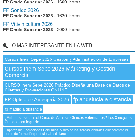
FP Grado Superior 2026
- 1600 horas
FP Sonido 2026
FP Grado Superior 2026
- 1620 horas
FP Vitivinicultura 2026
FP Grado Superior 2026
- 2000 horas
LO MÁS INTERESANTE EN LA WEB
Cursos Inem Sepe 2026 Gestión y Administración de Empresas
Cursos Inem Sepe 2026 Márketing y Gestión
Comercial
CURSO Inem Sepe 2026 Práctico Diseña una Base de Datos de
Clientes y Proveedores ONLINE
fp andalucia a distancia
FP Optica de Anteojería 2026
fp madrid a distancia
¿Anhelas estudiar el Curso de Análisis Clínicos Veterinarios? Los 3 mejores
Cursos para lograrlo
Capataz de Operaciones Portuarias: vídeo de las salidas laborales que promete el
curso de formación profesional al titularte