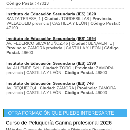
Código Postal:
47013
Instituto de Educación Secundaria (IES) 1820
SANTA TERESA, 1 |
Ciudad:
TORDESILLAS |
Provincia:
VALLADOLID provincia | CASTILLA Y LEÓN |
Código Postal:
47100
Instituto de Educación Secundaria (IES) 1994
AV. FEDERICO SILVA MUÑOZ,46 |
Ciudad:
BENAVENTE |
Provincia:
ZAMORA provincia | CASTILLA Y LEÓN |
Código
Postal:
49600
Instituto de Educación Secundaria (IES) 1399
AV. ALLENDE S/N |
Ciudad:
TORO |
Provincia:
ZAMORA
provincia | CASTILLA Y LEÓN |
Código Postal:
49800
Instituto de Educación Secundaria (IES) 746
AV. REQUEJO,4 |
Ciudad:
ZAMORA |
Provincia:
ZAMORA
provincia | CASTILLA Y LEÓN |
Código Postal:
49003
OTRA FORMACIÓN QUE PUEDE INTERESARTE
Curso de Peluquería Canina profesional 2026
Método:
Cursos de Metodología a Distancia y Presencial