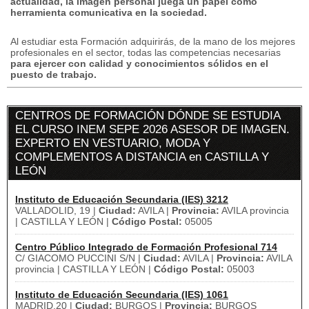
actualidad, la imagen personal juega un papel como
herramienta comunicativa en la sociedad.
Al estudiar esta Formación adquirirás, de la mano de los mejores
profesionales en el sector, todas las competencias necesarias
para ejercer con calidad y conocimientos sólidos en el
puesto de trabajo.
CENTROS DE FORMACIÓN DÓNDE SE ESTUDIA
EL CURSO INEM SEPE 2026 ASESOR DE IMAGEN.
EXPERTO EN VESTUARIO, MODA Y
COMPLEMENTOS A DISTANCIA en CASTILLA Y
LEÓN
Instituto de Educación Secundaria (IES) 3212
VALLADOLID, 19 |
Ciudad:
AVILA |
Provincia:
AVILA provincia
| CASTILLA Y LEÓN |
Código Postal:
05005
Centro Público Integrado de Formación Profesional 714
C/ GIACOMO PUCCINI S/N |
Ciudad:
AVILA |
Provincia:
AVILA
provincia | CASTILLA Y LEÓN |
Código Postal:
05003
Instituto de Educación Secundaria (IES) 1061
MADRID,20 |
Ciudad:
BURGOS |
Provincia:
BURGOS