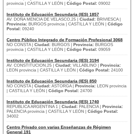
provincia | CASTILLA Y LEÓN |
Código Postal:
09002
Instituto de Educación Secundaria (IES) 1857
AV. DOÑA MENCIA DE VELASCO,25 |
Ciudad:
BRIVIESCA |
Provincia:
BURGOS provincia | CASTILLA Y LEÓN |
Código
Postal:
09240
Centro Público Integrado de Formación Profesional 3068
NO CONSTA |
Ciudad:
BURGOS |
Provincia:
BURGOS
provincia | CASTILLA Y LEÓN |
Código Postal:
09059
Instituto de Educación Secundaria (IES) 3194
AV. CONSTITUCION,25 |
Ciudad:
VILLABLINO |
Provincia:
LEON provincia | CASTILLA Y LEÓN |
Código Postal:
24100
Instituto de Educación Secundaria (IES) 850
NO CONSTA |
Ciudad:
ASTORGA |
Provincia:
LEON provincia
| CASTILLA Y LEÓN |
Código Postal:
24700
Instituto de Educación Secundaria (IES) 1740
REPUBLICA ARGENTINA 1 |
Ciudad:
PALENCIA |
Provincia:
PALENCIA provincia | CASTILLA Y LEÓN |
Código Postal:
34002
Centro Privado con varias Enseñanzas de Régimen
General 191