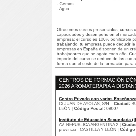
- Gemas
- Agua
Ofrecemos cursos presenciales, cursos on
capacidades y desempeño en el mercado l
empresa: el curso es 100% bonificable po
trabajando, tu empresa puede deducir la 
empresas en España disponen de un crédi
trabajadores que se agota cada año. Cuan
importe del curso se deduce de las cuota
forma que el coste de la formación para 
CENTROS DE FORMACIÓN DÓN
2026 AROMATERAPIA A DISTANC
Centro Privado con varias Enseñanz
C/ JUAN DE AYOLAS, S/N. |
Ciudad:
BU
LEÓN |
Código Postal:
09007
Instituto de Educación Secundaria (I
AV. REPUBLICA ARGENTINA 2 |
Ciuda
provincia | CASTILLA Y LEÓN |
Código 