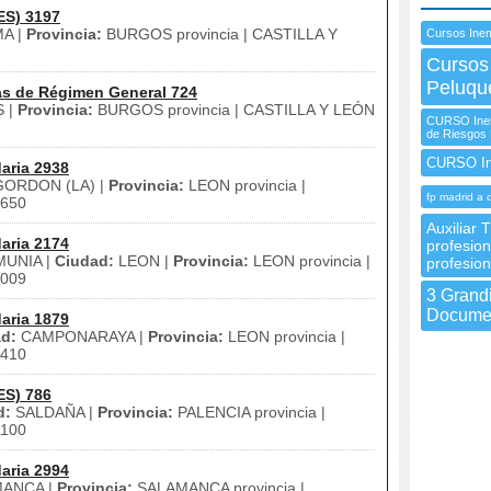
ES) 3197
A |
Provincia:
BURGOS provincia | CASTILLA Y
Cursos Inem
Cursos
Peluqu
as de Régimen General 724
 |
Provincia:
BURGOS provincia | CASTILLA Y LEÓN
CURSO Inem 
de Riesgos 
CURSO I
aria 2938
GORDON (LA) |
Provincia:
LEON provincia |
fp madrid a 
650
Auxiliar 
aria 2174
profesio
MUNIA |
Ciudad:
LEON |
Provincia:
LEON provincia |
profesiona
009
3 Grand
Documen
aria 1879
d:
CAMPONARAYA |
Provincia:
LEON provincia |
410
ES) 786
d:
SALDAÑA |
Provincia:
PALENCIA provincia |
100
aria 2994
ANCA |
Provincia:
SALAMANCA provincia |