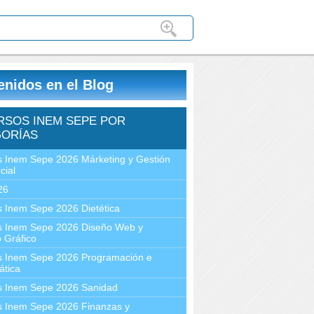
enidos en el Blog
RSOS INEM SEPE POR
ORÍAS
 Inem Sepe 2026 Márketing y Gestión
cial
26
 Inem Sepe 2026 Dietética
s Inem Sepe 2026 Diseño Web y
 Gráfico
s Inem Sepe 2026 Programación e
ática
s Inem Sepe 2026 Sanidad
s Inem Sepe 2026 Finanzas y