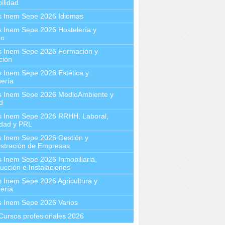
ilidad
s Inem Sepe 2026 Idiomas
 Inem Sepe 2026 Hostelería y
mo
s Inem Sepe 2026 Formación y
ción
 Inem Sepe 2026 Estética y
ería
s Inem Sepe 2026 MedioAmbiente y
d
s Inem Sepe 2026 RRHH, Laboral,
idad y PRL
s Inem Sepe 2026 Gestión y
stración de Empresas
 Inem Sepe 2026 Inmobiliaria,
ucción e Instalaciones
 Inem Sepe 2026 Agricultura y
ería
s Inem Sepe 2026 Varios
Cursos profesionales 2026