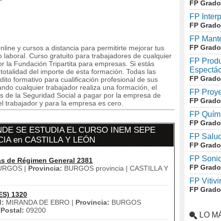
FP Grado
FP Inter
FP Grado
FP Mante
FP Grado
line y cursos a distancia para permitirte mejorar tus
aboral. Curso gratuito para trabajadores de cualquier
FP Produ
r la Fundación Tripartita para empresas. Si estás
Espectác
totalidad del importe de esta formación. Todas las
FP Grado
to formativo para cualificación profesional de sus
do cualquier trabajador realiza una formación, el
FP Proye
s de la Seguridad Social a pagar por la empresa de
FP Grado
el trabajador y para la empresa es cero.
FP Quími
FP Grado
DE SE ESTUDIA EL CURSO INEM SEPE
FP Salud
IA en CASTILLA Y LEÓN
FP Grado
FP Soni
as de Régimen General 2381
FP Grado
RGOS |
Provincia:
BURGOS provincia | CASTILLA Y
FP Vitivi
FP Grado
ES) 1320
d:
MIRANDA DE EBRO |
Provincia:
BURGOS
Postal:
09200
LO M