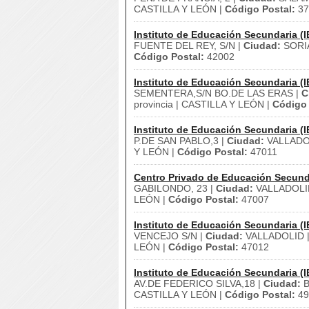
CASTILLA Y LEÓN |
Código Postal:
37
Instituto de Educación Secundaria (I
FUENTE DEL REY, S/N |
Ciudad:
SORI
Código Postal:
42002
Instituto de Educación Secundaria (I
SEMENTERA,S/N BO.DE LAS ERAS |
C
provincia | CASTILLA Y LEÓN |
Código 
Instituto de Educación Secundaria (I
P.DE SAN PABLO,3 |
Ciudad:
VALLADO
Y LEÓN |
Código Postal:
47011
Centro Privado de Educación Secund
GABILONDO, 23 |
Ciudad:
VALLADOLI
LEÓN |
Código Postal:
47007
Instituto de Educación Secundaria (I
VENCEJO S/N |
Ciudad:
VALLADOLID 
LEÓN |
Código Postal:
47012
Instituto de Educación Secundaria (I
AV.DE FEDERICO SILVA,18 |
Ciudad:
B
CASTILLA Y LEÓN |
Código Postal:
49