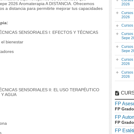
Cursos
 Sepe 2026 Aromaterapia A DISTANCIA. Ofrecemos
2026
os a distancia para permitirte mejorar tus capacidades
Cursos
2026
pia:
Cursos
ÉCNICAS SENSORIALES I: EFECTOS Y TÉCNICAS
Cursos
Sepe 2
 el bienestar
Cursos
Sepe 2
rtadores
Cursos
2026
Cursos
2026
ÉCNICAS SENSORIALES II: EL USO TERAPÉUTICO
CURS
 Y AGUA
FP Aseso
FP Grado
FP Auto
FP Grado
sona
FP Estét
s