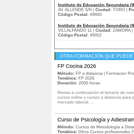
Instituto de Educación Secundaria (I
AV. ALLENDE S/N |
Ciudad:
TORO |
Pr
Código Postal:
49800
Instituto de Educación Secundaria (I
VILLALPANDO 11 |
Ciudad:
ZAMORA |
Código Postal:
49002
OTRA FORMACIÓN QUE PUEDE
FP Cocina 2026
Método:
FP a distancia | Formacion Pro
Temática:
FP 2026
Duración:
2000 horas
Revisa a continuación el temario de nu
cursos online y cursos a distancia para
mercado laboral. ...
Curso de Psicología y Adiestra
Método:
Cursos de Metodología a Dista
Temática:
Otros Cursos profesionales 