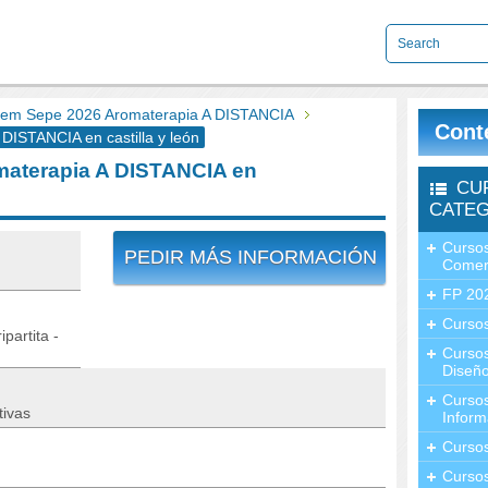
em Sepe 2026 Aromaterapia A DISTANCIA
Cont
ISTANCIA en castilla y león
aterapia A DISTANCIA en
CU
CATEG
Cursos
PEDIR MÁS INFORMACIÓN
Comer
FP 20
Cursos
partita -
Curso
Diseño
Curso
tivas
Inform
Curso
Curso