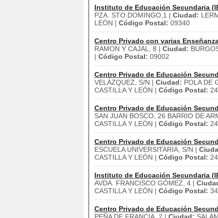
Instituto de Educación Secundaria (I
PZA. STO.DOMINGO,1 |
Ciudad:
LERM
LEÓN |
Código Postal:
09340
Centro Privado con varias Enseñanz
RAMON Y CAJAL, 8 |
Ciudad:
BURGOS
|
Código Postal:
09002
Centro Privado de Educación Secund
VELÁZQUEZ, S/N |
Ciudad:
POLA DE 
CASTILLA Y LEÓN |
Código Postal:
24
Centro Privado de Educación Secund
SAN JUAN BOSCO, 26 BARRIO DE AR
CASTILLA Y LEÓN |
Código Postal:
24
Centro Privado de Educación Secund
ESCUELA UNIVERSITARIA, S/N |
Ciuda
CASTILLA Y LEÓN |
Código Postal:
24
Instituto de Educación Secundaria (I
AVDA. FRANCISCO GÓMEZ, 4 |
Ciuda
CASTILLA Y LEÓN |
Código Postal:
34
Centro Privado de Educación Secund
PEÑA DE FRANCIA, 2 |
Ciudad:
SALAM