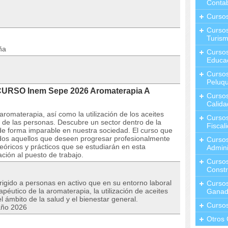
Contab
Curso
Cursos
Turis
ña
Curso
Educa
Cursos
Peluqu
CURSO Inem Sepe 2026 Aromaterapia A
Curso
Calida
romaterapia, así como la utilización de los aceites
Curso
ar de las personas. Descubre un sector dentro de la
Fiscal
de forma imparable en nuestra sociedad. El curso que
odos aquellos que deseen progresar profesionalmente
Curso
eóricos y prácticos que se estudiarán en esta
Admini
ción al puesto de trabajo.
Cursos
Constr
irigido a personas en activo que en su entorno laboral
Cursos
péutico de la aromaterapia, la utilización de aceites
Ganad
l ámbito de la salud y el bienestar general.
Curso
año 2026
Otros 