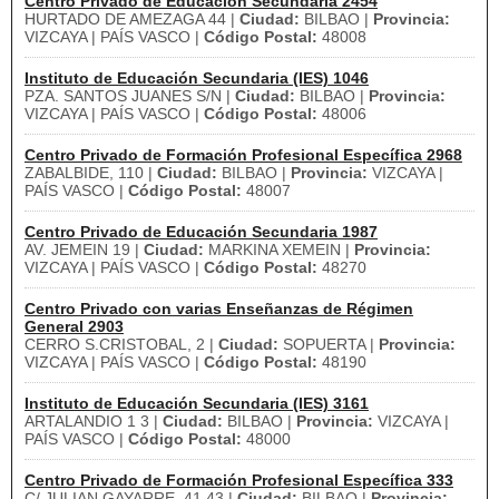
Centro Privado de Educación Secundaria 2454
HURTADO DE AMEZAGA 44 |
Ciudad:
BILBAO |
Provincia:
VIZCAYA | PAÍS VASCO |
Código Postal:
48008
Instituto de Educación Secundaria (IES) 1046
PZA. SANTOS JUANES S/N |
Ciudad:
BILBAO |
Provincia:
VIZCAYA | PAÍS VASCO |
Código Postal:
48006
Centro Privado de Formación Profesional Específica 2968
ZABALBIDE, 110 |
Ciudad:
BILBAO |
Provincia:
VIZCAYA |
PAÍS VASCO |
Código Postal:
48007
Centro Privado de Educación Secundaria 1987
AV. JEMEIN 19 |
Ciudad:
MARKINA XEMEIN |
Provincia:
VIZCAYA | PAÍS VASCO |
Código Postal:
48270
Centro Privado con varias Enseñanzas de Régimen
General 2903
CERRO S.CRISTOBAL, 2 |
Ciudad:
SOPUERTA |
Provincia:
VIZCAYA | PAÍS VASCO |
Código Postal:
48190
Instituto de Educación Secundaria (IES) 3161
ARTALANDIO 1 3 |
Ciudad:
BILBAO |
Provincia:
VIZCAYA |
PAÍS VASCO |
Código Postal:
48000
Centro Privado de Formación Profesional Específica 333
C/ JULIAN GAYARRE, 41 43 |
Ciudad:
BILBAO |
Provincia: